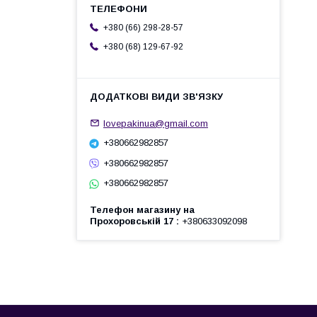
+380 (66) 298-28-57
+380 (68) 129-67-92
lovepakinua@gmail.com
+380662982857
+380662982857
+380662982857
Телефон магазину на
Прохоровській 17
+380633092098