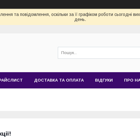
ення та повідомлення, оскільки за її графіком роботи сьогодні в
день.
РАЙСЛИСТ
ДОСТАВКА ТА ОПЛАТА
ВІДГУКИ
ПРО Н
кції!