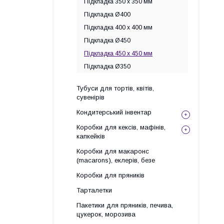
Підкладка 350 х 350 мм
Підкладка Ø400
Підкладка 400 х 400 мм
Підкладка Ø450
Підкладка 450 х 450 мм
Підкладка Ø350
Тубуси для тортів, квітів,
сувенірів
Кондитерський інвентар
Коробки для кексів, мафінів,
капкейків
Коробки для макаронс
(macarons), еклерів, безе
Коробки для пряників
Тарталетки
Пакетики для пряників, печива,
цукерок, морозива