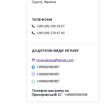
Одеса, Україна
+380 (66) 298-28-57
+380 (68) 129-67-92
lovepakinua@gmail.com
+380662982857
+380662982857
+380662982857
Телефон магазину на
Прохоровській 17
+380633092098