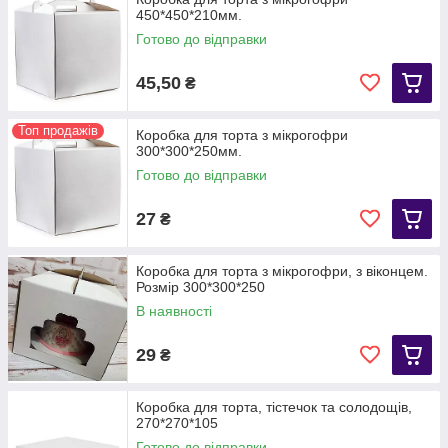
печінкового фаршу з прошарком з майонезу, прикрашені
450*450*210мм.
зверху зеленню.
Готово до відправки
ГОТУЙТЕ З РАДІСТЮ І ЗАДОВОЛЕННЯМ
! А ЗА УПАКОВОЧКОЙ ЛАСКАВО
45,50
₴
ПРОСИМО ДО НАС :)
Топ продажів
Коробка для торта з мікрогофри
300*300*250мм.
Готово до відправки
27
₴
Коробка для торта з мікрогофри, з віконцем.
Розмір 300*300*250
В наявності
29
₴
Коробка для торта, тістечок та солодощів,
270*270*105
Готово до відправки