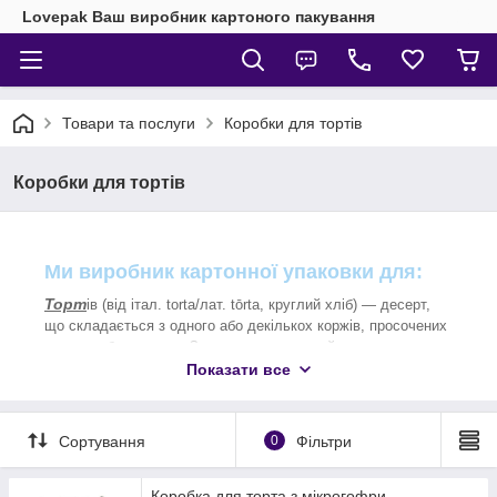
Lovepak Ваш виробник картоного пакування
Товари та послуги
Коробки для тортів
Коробки для тортів
Ми виробник картонної упаковки для:
Торт
ів (від італ. torta/лат. tōrta, круглий хліб) — десерт,
що складається з одного або декількох коржів, просочених
кремом або джемом. Зверху торт зазвичай прикрашають
кремом, глазур'ю або фруктами.
Показати все
Існують також несолодкі різновиди тортів (наприклад,
печінковий торт), при цьому назву «торт» вказує скоріше на
оформлення страви: укладання інгредієнтів шарами з
Сортування
0
Фільтри
можливим подальшим прикрасою верхнього шару. У
прикладі з печінковим тортом: підсмажені коржі з
Коробка для торта з мікрогофри