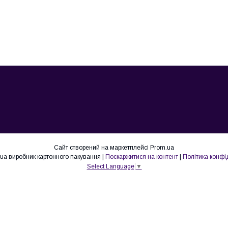
Сайт створений на маркетплейсі
Prom.ua
Lovepak.in.ua виробник картонного пакування |
Поскаржитися на контент
|
Політика конфі
Select Language
▼