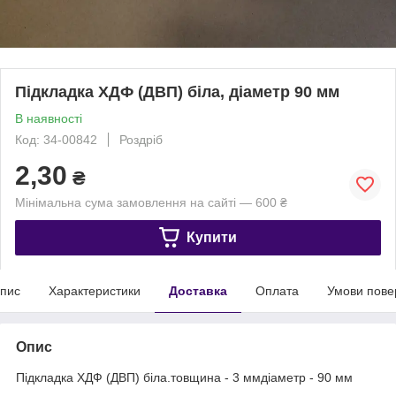
Підкладка ХДФ (ДВП) біла, діаметр 90 мм
В наявності
Код: 34-00842
Роздріб
2,30
₴
Мінімальна сума замовлення на сайті — 600 ₴
Купити
пис
Характеристики
Доставка
Оплата
Умови пове
Опис
Підкладка ХДФ (ДВП) біла.товщина - 3 ммдіаметр - 90 мм