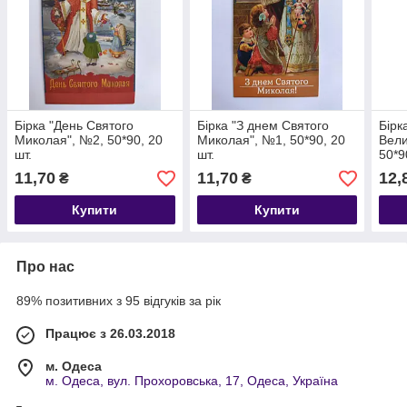
Бірка "День Святого
Бірка "З днем Святого
Бірк
Миколая", №2, 50*90, 20
Миколая", №1, 50*90, 20
Вели
шт.
шт.
50*9
11,70
11,70
12,
₴
₴
Купити
Купити
Про нас
89% позитивних з 95 відгуків за рік
Працює з 26.03.2018
м. Одеса
м. Одеса, вул. Прохоровська, 17, Одеса, Україна