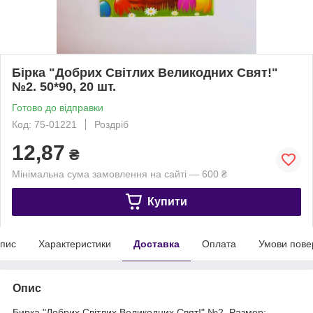
Бірка "Добрих Світлих Великодних Свят!"
№2. 50*90, 20 шт.
Готово до відправки
Код: 75-01221
Роздріб
12,87
₴
Мінімальна сума замовлення на сайті — 600 ₴
Купити
пис
Характеристики
Доставка
Оплата
Умови пове
Опис
Бирка "Добрих Світлих Великодних Свят!" №2. Размер: