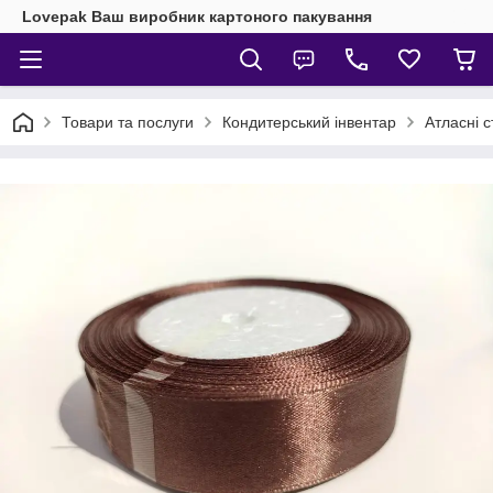
Lovepak Ваш виробник картоного пакування
Товари та послуги
Кондитерський інвентар
Атласні с