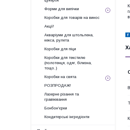
цукерок
К
Форми для випічки
г
в
Коробки для товарів на винос
Акції!
Акваріуми для штольлена,
кекса, рулета
Х
Коробки для піци
Коробки для текстилю
(полотенця, одяг, білизна,
тощо..)
Коробки на свята
РОЗПРОДАЖ!
В
Лазерне різання та
гравіювання
Т
Бонбон'єрки
Кондитерські інгредієнти
К