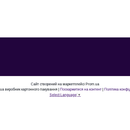
Сайт створений на маркетплейсі
Prom.ua
Lovepak.in.ua виробник картонного пакування |
Поскаржитися на контент
|
Політика конфі
Select Language
▼