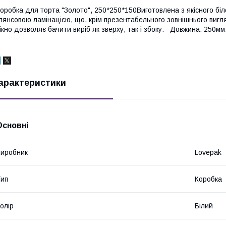
оробка для торта "Золото", 250*250*150Виготовлена з якісного біл
лянсовою ламінацією, що, крім презентабельного зовнішнього вигл
ікно дозволяє бачити виріб як зверху, так і збоку. Довжина: 250м
арактеристики
Основні
иробник
Lovepak
ип
Коробка
олір
Білий