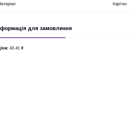
атеріал
Картон
нформація для замовлення
іна:
43,41 ₴