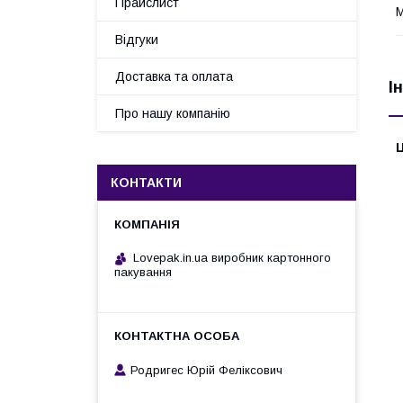
Прайслист
М
Відгуки
Доставка та оплата
І
Про нашу компанію
Ц
КОНТАКТИ
Lovepak.in.ua виробник картонного
пакування
Родригес Юрій Феліксович