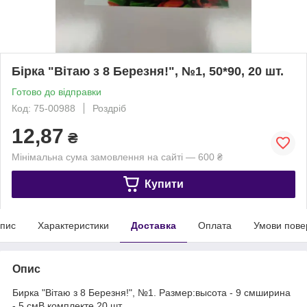
Бірка "Вітаю з 8 Березня!", №1, 50*90, 20 шт.
Готово до відправки
Код: 75-00988
Роздріб
12,87
₴
Мінімальна сума замовлення на сайті — 600 ₴
Купити
пис
Характеристики
Доставка
Оплата
Умови пове
Опис
Бирка "Вітаю з 8 Березня!", №1. Размер:высота - 9 смширина
- 5 смВ комплекте 20 шт.