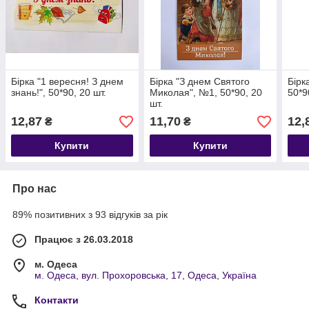
Бірка "1 вересня! З днем
Бірка "З днем Святого
Бірк
знань!", 50*90, 20 шт.
Миколая", №1, 50*90, 20
50*9
шт.
12,87
11,70
12,
₴
₴
Купити
Купити
Про нас
89% позитивних з 93 відгуків за рік
Працює з 26.03.2018
м. Одеса
м. Одеса, вул. Прохоровська, 17, Одеса, Україна
Контакти