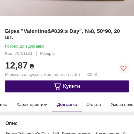
Бірка "Valentine&#039;s Day", №8, 50*90, 20
шт.
Готово до відправки
Код: 75-01191
Роздріб
12,87
₴
Мінімальна сума замовлення на сайті — 600 ₴
Купити
пис
Характеристики
Доставка
Оплата
Умови пове
Опис
Бирка "Valentine's Day", №8. Размер:высота - 5 смширина - 9