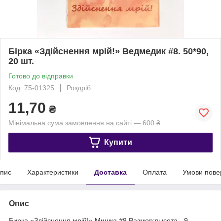
Бірка «Здійснення мрій!» Ведмедик #8. 50*90,
20 шт.
Готово до відправки
Код: 75-01325
Роздріб
11,70
₴
Мінімальна сума замовлення на сайті — 600 ₴
Купити
пис
Характеристики
Доставка
Оплата
Умови пове
Опис
Бирка «Здійснення мрій!» Мишка #8.Размер:высота - 9