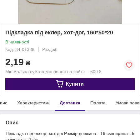
Підкладка під еклер, хот-дог, 160*50*20
В наявності
Код: 34-01388
Роздріб
2,19
₴
Мінімальна сума замовлення на сайті — 600 ₴
Купити
пис
Характеристики
Доставка
Оплата
Умови пове
Опис
Підкладка під еклер, хот-дог.Розмір:довжина - 16 смширина - 5
смвисота - 2 см