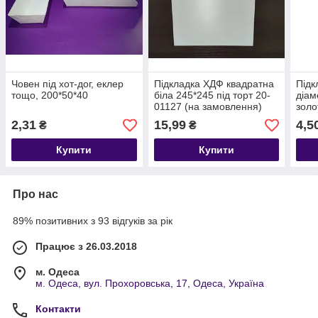
Човен під хот-дог, еклер
Підкладка ХДФ квадратна
Підк
тощо, 200*50*40
біла 245*245 під торт 20-
діам
01127 (на замовлення)
золо
2,31
15,99
4,5
₴
₴
Купити
Купити
Про нас
89% позитивних з 93 відгуків за рік
Працює з 26.03.2018
м. Одеса
м. Одеса, вул. Прохоровська, 17, Одеса, Україна
Контакти