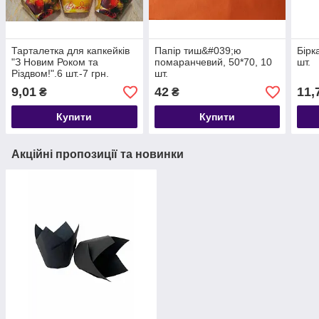
Тарталетка для капкейків
Папір тиш&#039;ю
Бірк
"З Новим Роком та
помаранчевий, 50*70, 10
шт.
Різдвом!".6 шт.-7 грн.
шт.
9,01
42
11,
₴
₴
Купити
Купити
Акційні пропозиції та новинки