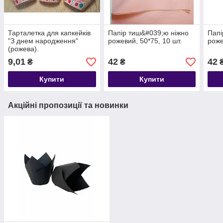
Тарталетка для капкейків
Папір тиш&#039;ю ніжно
Папі
"З днем народження"
рожевий, 50*75, 10 шт.
роже
(рожева).
9,01
42
42
₴
₴
Купити
Купити
Акційні пропозиції та новинки