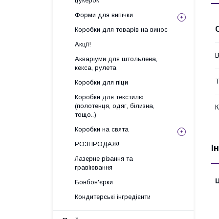
цукерок
Форми для випічки
Коробки для товарів на винос
Акції!
В
Акваріуми для штольлена,
кекса, рулета
Т
Коробки для піци
Коробки для текстилю
(полотенця, одяг, білизна,
К
тощо..)
Коробки на свята
РОЗПРОДАЖ!
І
Лазерне різання та
гравіювання
Ц
Бонбон'єрки
Кондитерські інгредієнти