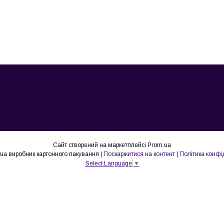
Сайт створений на маркетплейсі
Prom.ua
Lovepak.in.ua виробник картонного пакування |
Поскаржитися на контент
|
Політика конфі
Select Language
▼