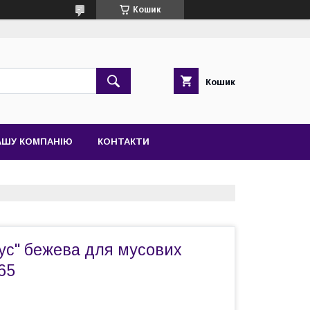
Кошик
Кошик
АШУ КОМПАНІЮ
КОНТАКТИ
ус" бежева для мусових
65