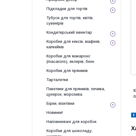
Підкладки для тортів
Тубуси для тортів, квітів,
сувенірів
Кондитерський інвентар
Коробки для кексів, мафінів,
капкейків
Коробки для макаронс
(macarons), еклерів, безе
Коробки для пряників
Тарталетки
Пакетики для пряників, печива,
К
цукерок, морозива
п
Бірки, візитівки
Новинки!
Наповнювачі для коробок
Х
Коробки для шоколаду,