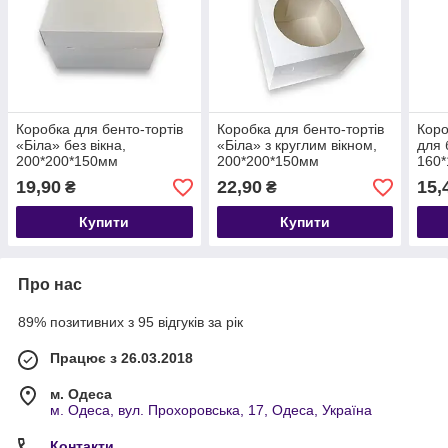
Коробка для бенто-тортів
Коробка для бенто-тортів
Коро
«Біла» без вікна,
«Біла» з круглим вікном,
для 
200*200*150мм
200*200*150мм
160
19,90
22,90
15,
₴
₴
Купити
Купити
Про нас
89% позитивних з 95 відгуків за рік
Працює з 26.03.2018
м. Одеса
м. Одеса, вул. Прохоровська, 17, Одеса, Україна
Контакти