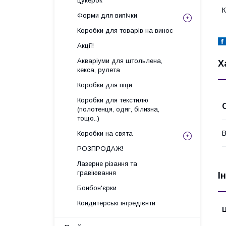
цукерок
К
Форми для випічки
Коробки для товарів на винос
Акції!
Акваріуми для штольлена,
Х
кекса, рулета
Коробки для піци
Коробки для текстилю
(полотенця, одяг, білизна,
тощо..)
В
Коробки на свята
РОЗПРОДАЖ!
Лазерне різання та
гравіювання
І
Бонбон'єрки
Кондитерські інгредієнти
Ц