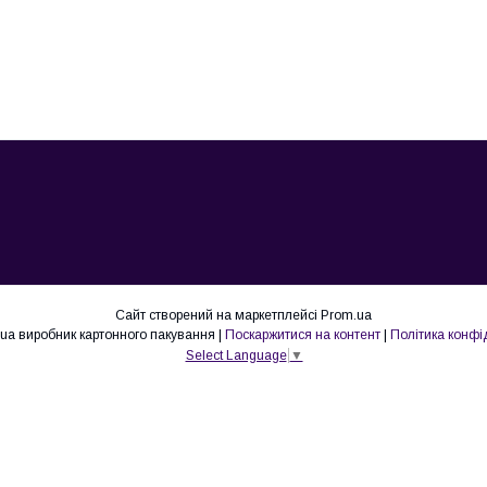
Сайт створений на маркетплейсі
Prom.ua
Lovepak.in.ua виробник картонного пакування |
Поскаржитися на контент
|
Політика конфі
Select Language
▼