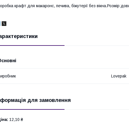
оробка крафт для макаронс, печива, біжутерії без вікна.Розмір:дов
арактеристики
Основні
иробник
Lovepak
нформація для замовлення
іна:
12,10 ₴