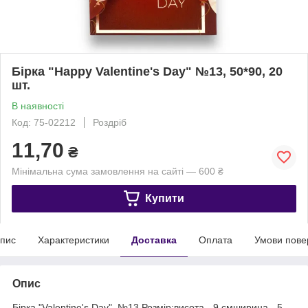
Бірка "Happy Valentine's Day" №13, 50*90, 20
шт.
В наявності
Код: 75-02212
Роздріб
11,70
₴
Мінімальна сума замовлення на сайті — 600 ₴
Купити
пис
Характеристики
Доставка
Оплата
Умови пове
Опис
Бірка "Valentine's Day", №13.Розмір:висота - 9 смширина - 5