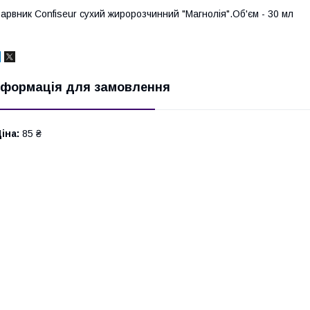
арвник Confiseur сухий жиророзчинний "Магнолія".Об'єм - 30 мл
нформація для замовлення
іна:
85 ₴