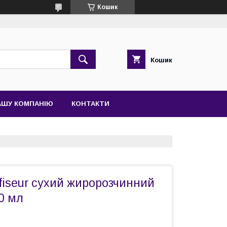
Кошик
Кошик
АШУ КОМПАНІЮ
КОНТАКТИ
fiseur сухий жиророзчинний
30 мл