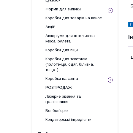
цукерок
Б
Форми для випічки
Коробки для товарів на винос
Акції!
Акваріуми для штольлена,
І
кекса, рулета
Коробки для піци
Ц
Коробки для текстилю
(полотенця, одяг, білизна,
тощо..)
Коробки на свята
РОЗПРОДАЖ!
Лазерне різання та
гравіювання
Бонбон'єрки
Кондитерські інгредієнти