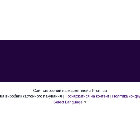
Сайт створений на маркетплейсі
Prom.ua
Lovepak.in.ua виробник картонного пакування |
Поскаржитися на контент
|
Політика конфі
Select Language
▼