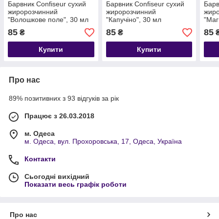
Барвник Confiseur сухий
Барвник Confiseur сухий
Барв
жиророзчинний
жиророзчинний
жир
"Волошкове поле", 30 мл
"Капучіно", 30 мл
"Маг
85
85
85
₴
₴
Купити
Купити
Про нас
89% позитивних з 93 відгуків за рік
Працює з 26.03.2018
м. Одеса
м. Одеса, вул. Прохоровська, 17, Одеса, Україна
Контакти
Сьогодні вихідний
Показати весь графік роботи
Про нас