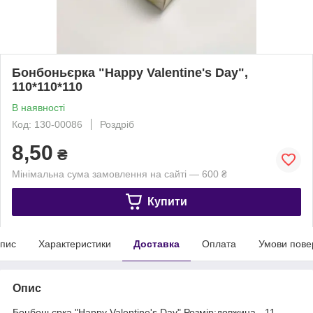
Бонбоньєрка "Happy Valentine's Day",
110*110*110
В наявності
Код: 130-00086
Роздріб
8,50
₴
Мінімальна сума замовлення на сайті — 600 ₴
Купити
пис
Характеристики
Доставка
Оплата
Умови пове
Опис
Бонбоньєрка "Happy Valentine's Day".Розмір:довжина - 11