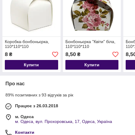
Коробка-бонбоньєрка,
Бонбоньєрка "Квіти" біла,
Бонб
110*110*110
110*110*110
110*
8
8,50
8,5
₴
₴
Купити
Купити
Про нас
89% позитивних з 93 відгуків за рік
Працює з 26.03.2018
м. Одеса
м. Одеса, вул. Прохоровська, 17, Одеса, Україна
Контакти