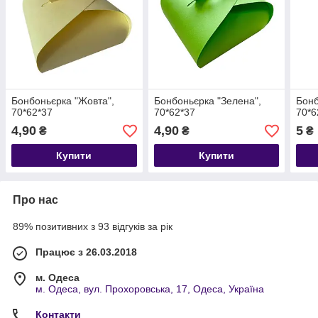
Бонбоньєрка "Жовта",
Бонбоньєрка "Зелена",
Бонб
70*62*37
70*62*37
70*6
4,90
4,90
5
₴
₴
₴
Купити
Купити
Про нас
89% позитивних з 93 відгуків за рік
Працює з 26.03.2018
м. Одеса
м. Одеса, вул. Прохоровська, 17, Одеса, Україна
Контакти