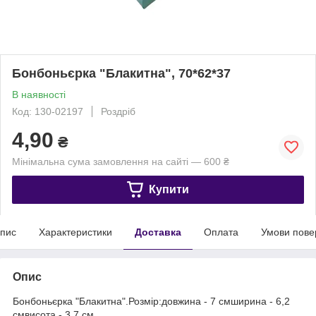
Бонбоньєрка "Блакитна", 70*62*37
В наявності
Код: 130-02197
Роздріб
4,90
₴
Мінімальна сума замовлення на сайті — 600 ₴
Купити
пис
Характеристики
Доставка
Оплата
Умови пове
Опис
Бонбоньєрка "Блакитна".Розмір:довжина - 7 смширина - 6,2
смвисота - 3,7 см