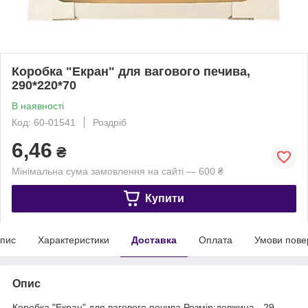
Коробка "Екран" для вагового печива,
290*220*70
В наявності
Код: 60-01541
Роздріб
6,46
₴
Мінімальна сума замовлення на сайті — 600 ₴
Купити
пис
Характеристики
Доставка
Оплата
Умови пове
Опис
Коробка "Екран" для вагового печива.Розмір:довжина - 29