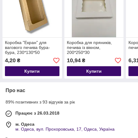
Коробка "Екран" для
Коробка для пряників,
Коро
вагового печива бура-
печива із вікном,
печи
бура, 230*130*50
200*250*30
4,20
10,94
6,3
₴
₴
Купити
Купити
Про нас
89% позитивних з 93 відгуків за рік
Працює з 26.03.2018
м. Одеса
м. Одеса, вул. Прохоровська, 17, Одеса, Україна