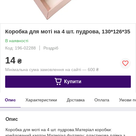
Коробка для моті на 4 шт. пудрова, 130*126*35
В наявності
Код: 196-02288
Роздріб
14
₴
Мінімальна сума замовлення на сайті — 600 ₴
Купити
Опис
Характеристики
Доставка
Оплата
Умови п
Опис
Коробка для моті на 4 шт. пудрова.Матеріал коробки:
крейдований картон.Матеріал футляру: пластикова плівка з