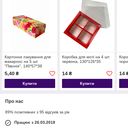
Картонне пакування для
Коробка для моті на 4 шт.
Коро
макаронс на 5 шт.
червона, 130*126*35
чорн
"Півонія", 140*57*38
5,40
14
14
₴
₴
Купити
Купити
Про нас
89% позитивних з 95 відгуків за рік
Працює з 26.03.2018