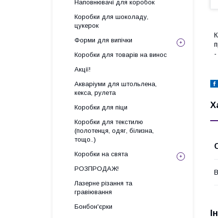
Наповнювачі для коробок
Коробки для шоколаду,
цукерок
К
Форми для випічки
п
-
Коробки для товарів на винос
Акції!
Акваріуми для штольлена,
кекса, рулета
Х
Коробки для піци
Коробки для текстилю
(полотенця, одяг, білизна,
тощо..)
Коробки на свята
РОЗПРОДАЖ!
В
Лазерне різання та
гравіювання
Бонбон'єрки
І