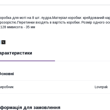
оробка для моті на 8 шт. пудра.Матеріал коробки: крейдований ка
розорістю.Перетинки входять в вартість коробки. Розмір одного о
 128 ммвисота - 35 мм
арактеристики
Основні
иробник
Lovepak
нформація для замовлення