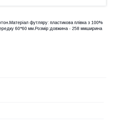
ртон.Матеріал футляру: пластикова плівка з 100%
середку 60*60 мм.Розмір:довжина - 258 ммширина