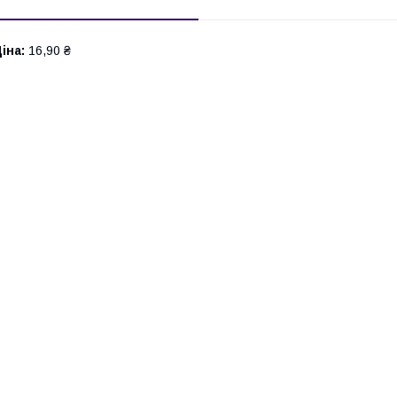
іна:
16,90 ₴