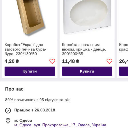
Коробка "Екран" для
Коробка з овальним
Коро
вагового печива бура-
вікном, кришка - денце,
краф
бура, 230*130*50
300*200*35
4,20
11,48
26,
₴
₴
Купити
Купити
Про нас
89% позитивних з 95 відгуків за рік
Працює з 26.03.2018
м. Одеса
м. Одеса, вул. Прохоровська, 17, Одеса, Україна