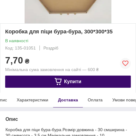
Коробка для піци бура-бура, 300*300*35
В наявності
Код: 135-01051
Роздріб
7,70
₴
Мінімальна сума замовлення на сайті — 600 ₴
Купити
пис
Характеристики
Доставка
Оплата
Умови пове
Опис
Коробка для піци бура-бура.Розмір:довжина - 30 смширина -
30 смвисота - 3,5 см Мінімальне замовлення - 10