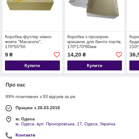
Коробка-футляр ніжно-
Коробка з прозорою
Коро
жовта "Macarons",
кришкою для бенто-тортів,
буди
170*55*50
170*170*80мм
210*
9
14,20
36,
₴
₴
Купити
Купити
Про нас
89% позитивних з 93 відгуків за рік
Працює з 26.03.2018
м. Одеса
м. Одеса, вул. Прохоровська, 17, Одеса, Україна
Контакти