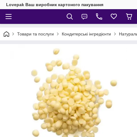
Lovepak Ваш виробник картоного пакування
Товари та послуги
Кондитерські інгредієнти
Натураль