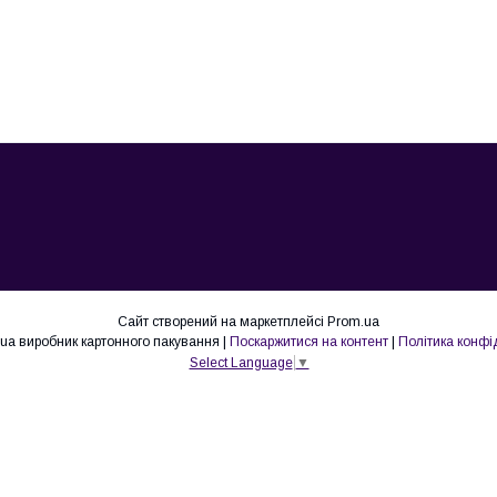
Сайт створений на маркетплейсі
Prom.ua
Lovepak.in.ua виробник картонного пакування |
Поскаржитися на контент
|
Політика конфі
Select Language
▼