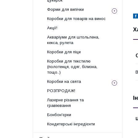
цукерок
Форми для випічки
Коробки для товарів на винос
Акції!
Х
Акваріуми для штольлена,
кекса, рулета
Коробки для піци
Коробки для текстилю
(полотенця, одяг, білизна,
В
тощо..)
Коробки на свята
РОЗПРОДАЖ!
І
Лазерне різання та
гравіювання
Бонбон'єрки
Ц
Кондитерські інгредієнти