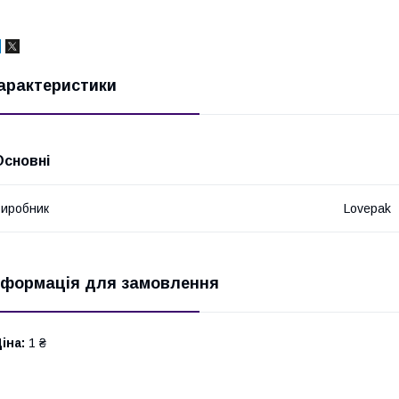
арактеристики
Основні
иробник
Lovepak
нформація для замовлення
іна:
1 ₴