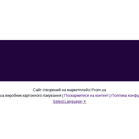
Сайт створений на маркетплейсі
Prom.ua
Lovepak.in.ua виробник картонного пакування |
Поскаржитися на контент
|
Політика конфі
Select Language
▼