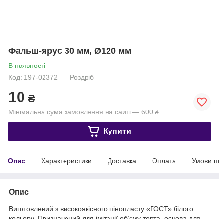
Фальш-ярус 30 мм, Ø120 мм
В наявності
Код: 197-02372
Роздріб
10
₴
Мінімальна сума замовлення на сайті — 600 ₴
Купити
Опис
Характеристики
Доставка
Оплата
Умови п
Опис
Виготовлений з високоякісного пінопласту «ГОСТ» білого
кольору. Призначений для імітації обʼєму торта, основа для