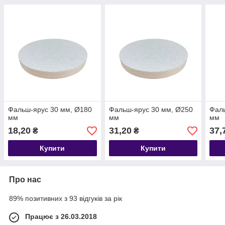
Фальш-ярус 30 мм, Ø180
Фальш-ярус 30 мм, Ø250
Фаль
мм
мм
мм
18,20
31,20
37,
₴
₴
Купити
Купити
Про нас
89% позитивних з 93 відгуків за рік
Працює з 26.03.2018