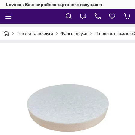
Lovepak Ваш виробник картоного пакування
Товари та послуги
Фальш-яруси
Пінопласт висотою