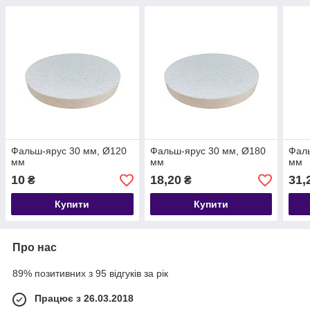
Фальш-ярус 30 мм, Ø120
Фальш-ярус 30 мм, Ø180
Фаль
мм
мм
мм
10
18,20
31,
₴
₴
Купити
Купити
Про нас
89% позитивних з 95 відгуків за рік
Працює з 26.03.2018