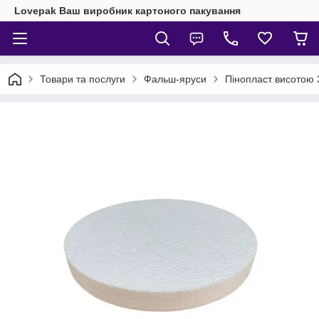
Lovepak Ваш виробник картоного пакування
Товари та послуги
Фальш-яруси
Пінопласт висотою