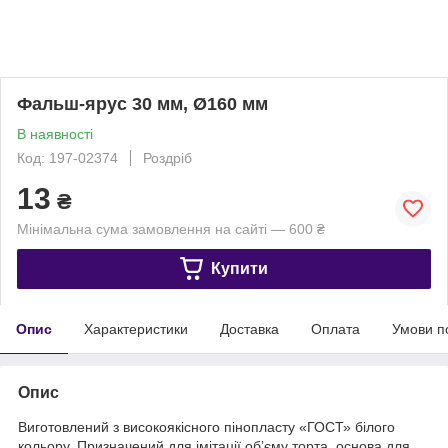
Фальш-ярус 30 мм, Ø160 мм
В наявності
Код: 197-02374
Роздріб
13
₴
Мінімальна сума замовлення на сайті — 600 ₴
Купити
Опис
Характеристики
Доставка
Оплата
Умови п
Опис
Виготовлений з високоякісного пінопласту «ГОСТ» білого
кольору. Призначений для імітації обʼєму торта, основа для