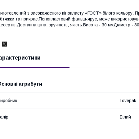
иготовлений з високоякісного пінопласту «ГОСТ» білого кольору. П
бтяжки та прикрас.Пенопластовий фальш-ярус, може використовуват
есертів.Доступна ціна, зручність, якість.Висота - 30 ммДіаметр -
арактеристики
Основні атрибути
иробник
Lovepak
олір
Білий