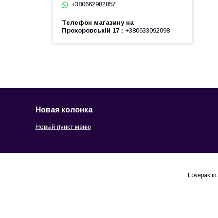
+380662982857
Телефон магазину на
Прохоровській 17
+380633092098
Новая колонка
Новый пункт меню