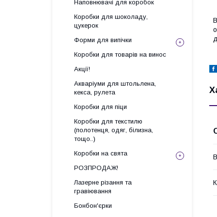
Наповнювачі для коробок
Коробки для шоколаду,
В
цукерок
о
д
Форми для випічки
Коробки для товарів на винос
Акції!
Акваріуми для штольлена,
Х
кекса, рулета
Коробки для піци
Коробки для текстилю
(полотенця, одяг, білизна,
тощо..)
Коробки на свята
В
РОЗПРОДАЖ!
К
Лазерне різання та
гравіювання
Бонбон'єрки