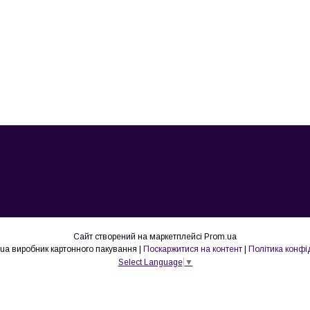
Сайт створений на маркетплейсі
Prom.ua
Lovepak.in.ua виробник картонного пакування |
Поскаржитися на контент
|
Політика конфі
Select Language
▼