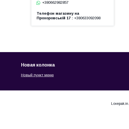
+380662982857
Телефон магазину на
Прохоровській 17
+380633092098
Новая колонка
Новый пункт меню