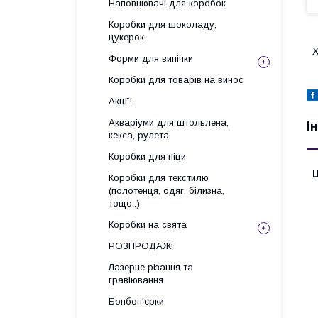
Наповнювачі для коробок
Коробки для шоколаду,
цукерок
Х
Форми для випічки
Коробки для товарів на винос
Акції!
Акваріуми для штольлена,
І
кекса, рулета
Коробки для піци
Ц
Коробки для текстилю
(полотенця, одяг, білизна,
тощо..)
Коробки на свята
РОЗПРОДАЖ!
Лазерне різання та
гравіювання
Бонбон'єрки