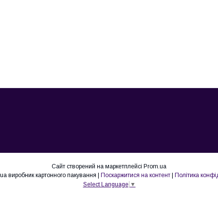
Сайт створений на маркетплейсі
Prom.ua
Lovepak.in.ua виробник картонного пакування |
Поскаржитися на контент
|
Політика конфі
Select Language
▼