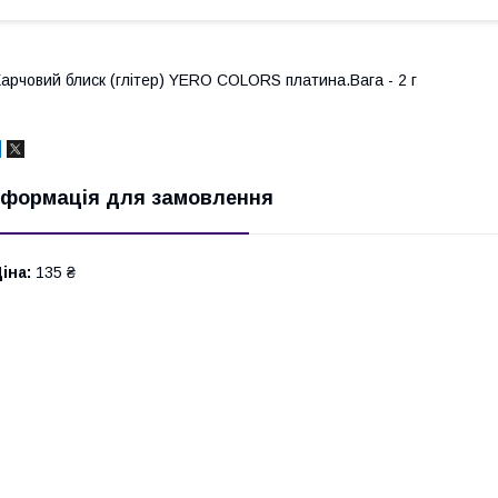
арчовий блиск (глітер) YERO COLORS платина.Вага - 2 г
нформація для замовлення
іна:
135 ₴