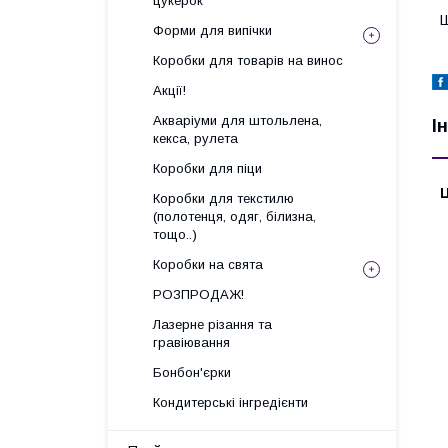
цукерок
Ш
Форми для випічки
Коробки для товарів на винос
Акції!
Акваріуми для штольлена,
І
кекса, рулета
Коробки для піци
Ц
Коробки для текстилю
(полотенця, одяг, білизна,
тощо..)
Коробки на свята
РОЗПРОДАЖ!
Лазерне різання та
гравіювання
Бонбон'єрки
Кондитерські інгредієнти