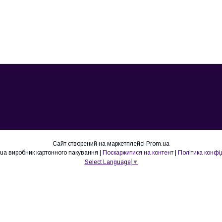
Сайт створений на маркетплейсі
Prom.ua
Lovepak.in.ua виробник картонного пакування |
Поскаржитися на контент
|
Політика конфі
Select Language
▼