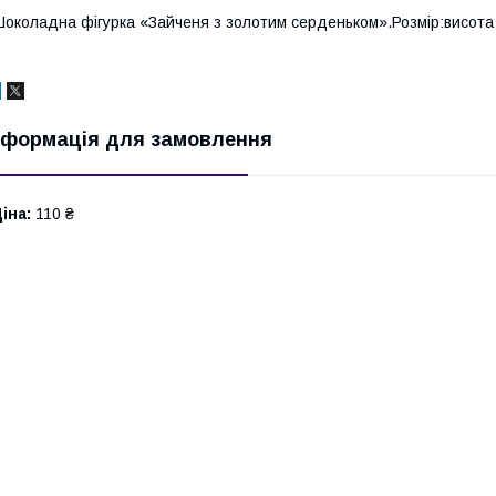
околадна фігурка «Зайченя з золотим серденьком».Розмір:висота - 7
нформація для замовлення
іна:
110 ₴