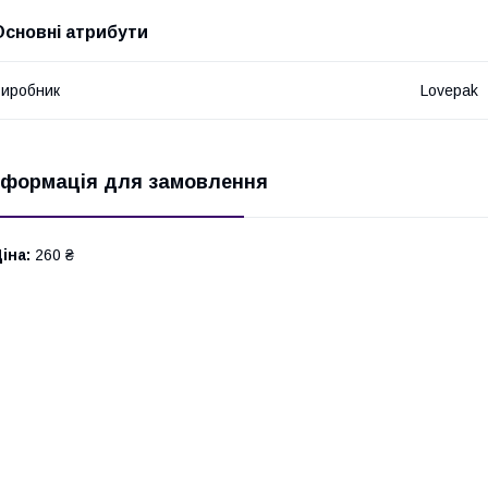
Основні атрибути
иробник
Lovepak
нформація для замовлення
іна:
260 ₴