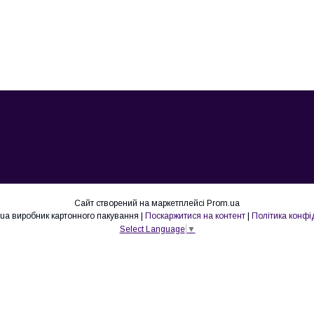
Сайт створений на маркетплейсі
Prom.ua
Lovepak.in.ua виробник картонного пакування |
Поскаржитися на контент
|
Політика конфі
Select Language
▼