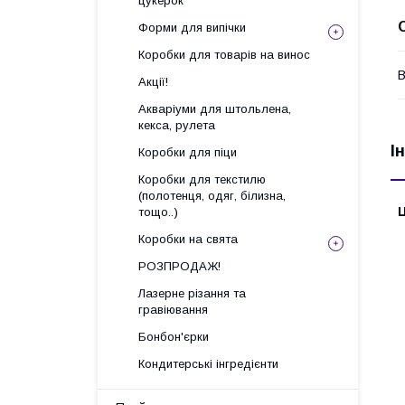
цукерок
Форми для випічки
Коробки для товарів на винос
В
Акції!
Акваріуми для штольлена,
кекса, рулета
І
Коробки для піци
Коробки для текстилю
(полотенця, одяг, білизна,
Ц
тощо..)
Коробки на свята
РОЗПРОДАЖ!
Лазерне різання та
гравіювання
Бонбон'єрки
Кондитерські інгредієнти