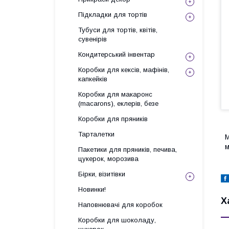
Підкладки для тортів
Тубуси для тортів, квітів,
сувенірів
Кондитерський інвентар
Коробки для кексів, мафінів,
капкейків
Коробки для макаронс
(macarons), еклерів, безе
Коробки для пряників
Тарталетки
М
м
Пакетики для пряників, печива,
цукерок, морозива
Бірки, візитівки
Новинки!
Х
Наповнювачі для коробок
Коробки для шоколаду,