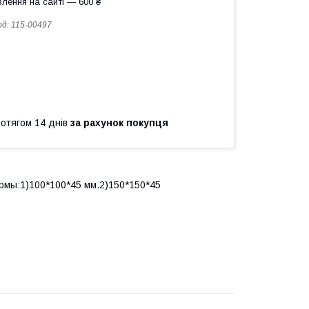
лення на сайті — 600 ₴
од:
115-00497
ротягом 14 днів
за рахунок покупця
рмы:1)100*100*45 мм.2)150*150*45