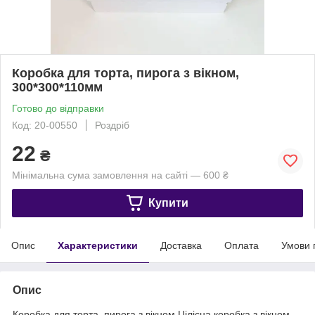
Коробка для торта, пирога з вікном,
300*300*110мм
Готово до відправки
Код: 20-00550
Роздріб
22
₴
Мінімальна сума замовлення на сайті — 600 ₴
Купити
Опис
Характеристики
Доставка
Оплата
Умови 
Опис
Коробка для торта, пирога з вікном.Цілісна коробка з вікном,