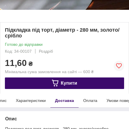
Підкладка під торт, діаметр - 280 мм, золото/
срібло
Готово до відправки
Код: 34-00107
Роздріб
11,60
₴
Мінімальна сума замовлення на сайті — 600 ₴
Купити
пис
Характеристики
Доставка
Оплата
Умови пове
Опис
Подложка под торт, диаметр - 280 мм, золото/серебро