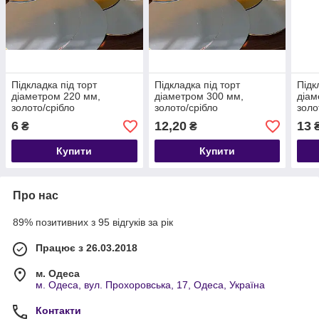
Підкладка під торт
Підкладка під торт
Підк
діаметром 220 мм,
діаметром 300 мм,
діам
золото/срібло
золото/срібло
золо
6
12,20
13
₴
₴
Купити
Купити
Про нас
89% позитивних з 95 відгуків за рік
Працює з 26.03.2018
м. Одеса
м. Одеса, вул. Прохоровська, 17, Одеса, Україна
Контакти