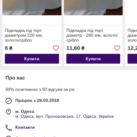
Підкладка під торт
Підкладка під торт,
Підк
діаметром 220 мм,
діаметр - 280 мм, золото/
діам
золото/срібло
срібло
золо
6
11,60
12,
₴
₴
Купити
Купити
Про нас
89% позитивних з 93 відгуків за рік
Працює з 26.03.2018
м. Одеса
м. Одеса, вул. Прохоровська, 17, Одеса, Україна
Контакти