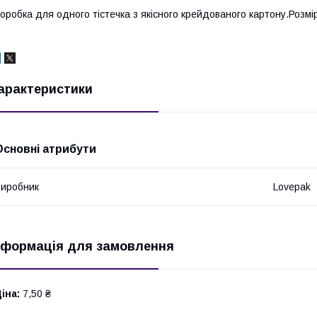
оробка для одного тістечка з якісного крейдованого картону.Розмір:
арактеристики
Основні атрибути
иробник
Lovepak
нформація для замовлення
іна:
7,50 ₴