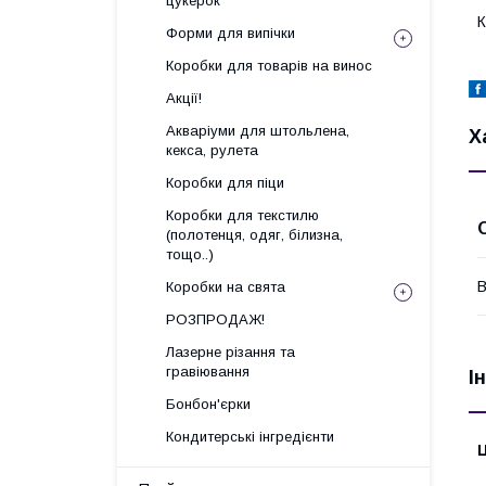
цукерок
К
Форми для випічки
Коробки для товарів на винос
Акції!
Акваріуми для штольлена,
Х
кекса, рулета
Коробки для піци
Коробки для текстилю
(полотенця, одяг, білизна,
тощо..)
В
Коробки на свята
РОЗПРОДАЖ!
Лазерне різання та
гравіювання
І
Бонбон'єрки
Кондитерські інгредієнти
Ц