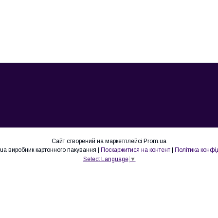
Сайт створений на маркетплейсі
Prom.ua
Lovepak.in.ua виробник картонного пакування |
Поскаржитися на контент
|
Політика конфі
Select Language
▼