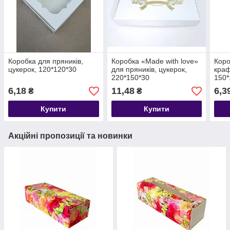
Коробка для пряників,
Коробка «Made with love»
Коро
цукерок, 120*120*30
для пряників, цукерок,
краф
220*150*30
150*
6,18
11,48
6,3
₴
₴
Купити
Купити
Акційні пропозиції та новинки