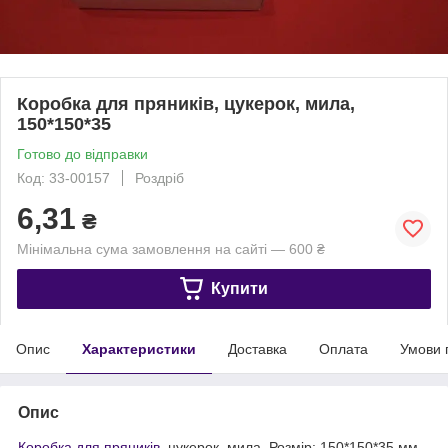
Коробка для пряників, цукерок, мила,
150*150*35
Готово до відправки
Код: 33-00157
Роздріб
6,31
₴
Мінімальна сума замовлення на сайті — 600 ₴
Купити
Опис
Характеристики
Доставка
Оплата
Умови 
Опис
Коробка для пряників
, цукерок, мила. Розмір: 150*150*35 мм.