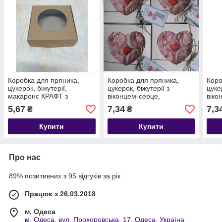
Коробка для пряника,
Коробка для пряника,
Коро
цукерок, біжутерії,
цукерок, біжутерії з
цуке
макаронс КРАФТ з
віконцем-серце,
віко
віконцем, 100*100*35
150*150*35
5,67
7,34
7,3
₴
₴
Купити
Купити
Про нас
89% позитивних з 95 відгуків за рік
Працює з 26.03.2018
м. Одеса
м. Одеса, вул. Прохоровська, 17, Одеса, Україна