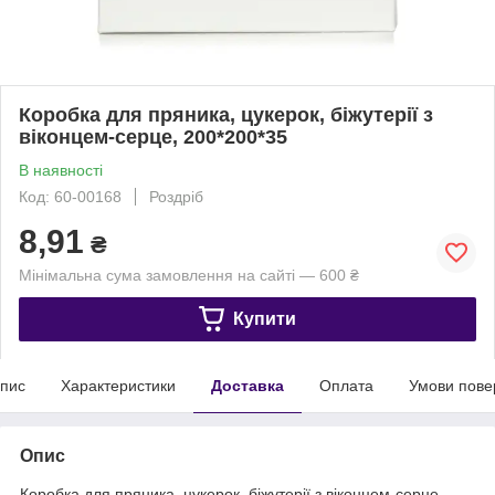
Коробка для пряника, цукерок, біжутерії з
віконцем-серце, 200*200*35
В наявності
Код: 60-00168
Роздріб
8,91
₴
Мінімальна сума замовлення на сайті — 600 ₴
Купити
пис
Характеристики
Доставка
Оплата
Умови пове
Опис
Коробка для пряника, цукерок, біжутерії з віконцем-серце.