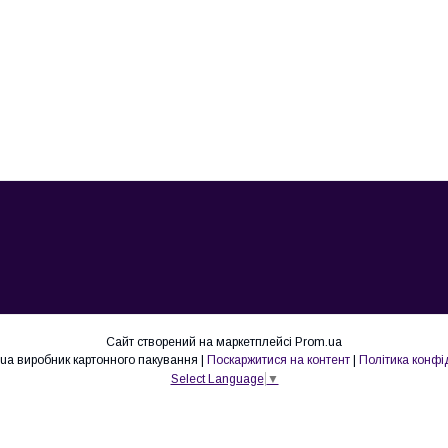
Сайт створений на маркетплейсі
Prom.ua
Lovepak.in.ua виробник картонного пакування |
Поскаржитися на контент
|
Політика конфі
Select Language
▼