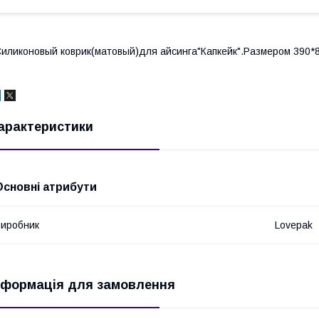
иликоновый коврик(матовый)для айсинга"Капкейк".Размером 390*8
арактеристики
Основні атрибути
иробник
Lovepak
нформація для замовлення