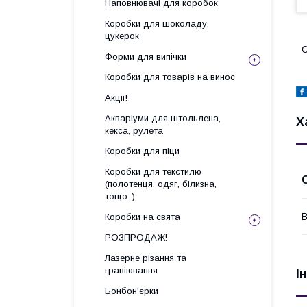
Наповнювачі для коробок
Коробки для шоколаду,
цукерок
С
Форми для випічки
Коробки для товарів на винос
Акції!
Акваріуми для штольлена,
Х
кекса, рулета
Коробки для піци
Коробки для текстилю
(полотенця, одяг, білизна,
тощо..)
В
Коробки на свята
РОЗПРОДАЖ!
Лазерне різання та
гравіювання
І
Бонбон'єрки