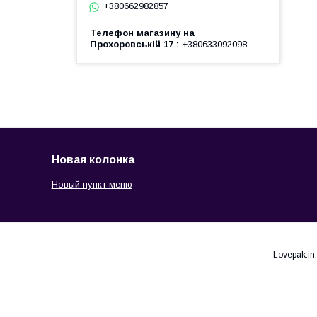
+380662982857
Телефон магазину на
Прохоровській 17
+380633092098
Новая колонка
Новый пункт меню