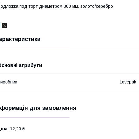
одложка под торт диаметром 300 мм, золото/серебро
арактеристики
Основні атрибути
иробник
Lovepak
нформація для замовлення
іна:
12,20 ₴