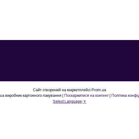
Сайт створений на маркетплейсі
Prom.ua
Lovepak.in.ua виробник картонного пакування |
Поскаржитися на контент
|
Політика конфі
Select Language
▼