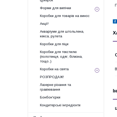
цукерок
П
Форми для випічки
Коробки для товарів на винос
Акції!
Акваріуми для штольлена,
Х
кекса, рулета
Коробки для піци
Коробки для текстилю
(полотенця, одяг, білизна,
тощо..)
В
Коробки на свята
РОЗПРОДАЖ!
Лазерне різання та
гравіювання
І
Бонбон'єрки
Кондитерські інгредієнти
Ц