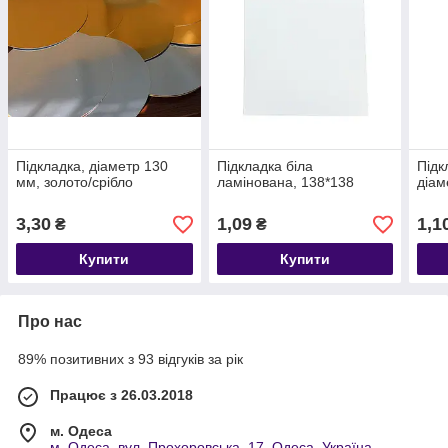
Підкладка, діаметр 130
Підкладка біла
Підк
мм, золото/срібло
ламінована, 138*138
діам
3,30
1,09
1,1
₴
₴
Купити
Купити
Про нас
89% позитивних з 93 відгуків за рік
Працює з 26.03.2018
м. Одеса
м. Одеса, вул. Прохоровська, 17, Одеса, Україна