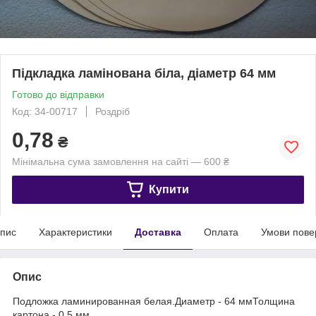
Підкладка ламінована біла, діаметр 64 мм
Готово до відправки
Код: 34-00717
Роздріб
0,78
₴
Мінімальна сума замовлення на сайті — 600 ₴
Купити
пис
Характеристики
Доставка
Оплата
Умови пове
Опис
Подложка ламинированная белая.Диаметр - 64 ммТолщина
картона - 0,5 мм