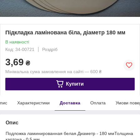
Підкладка ламінована біла, діаметр 180 мм
В наявності
Код: 34-00721
Роздріб
3,69
₴
Мінімальна сума замовлення на сайті — 600 ₴
Купити
пис
Характеристики
Доставка
Оплата
Умови пове
Опис
Подложка ламинированная белая.Диаметр - 180 ммТолщина
картона - 0,5 мм